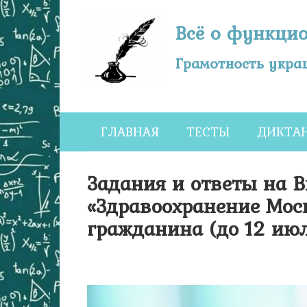
Перейти
к
Всё о функци
контенту
Грамотность украш
ГЛАВНАЯ
ТЕСТЫ
ДИКТА
Задания и ответы на 
«Здравоохранение Мос
гражданина (до 12 ию