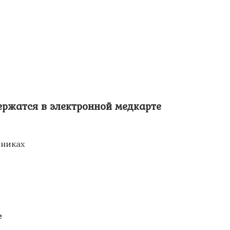
ержатся в электронной медкарте
иниках
е