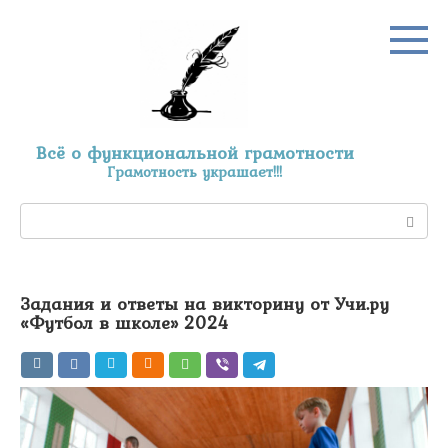
Перейти
к
контенту
Всё о функциональной грамотности
Грамотность украшает!!!
Поиск:
Задания и ответы на викторину от Учи.ру
«Футбол в школе» 2024