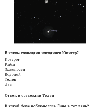
В каком созвездии находился Юпитер?
Козерог
Рыбы
Змееносец
Водолей
Телец
Лев
Ответ: в созвездии Телец
В какой фазе наблюдалась Луна в тот день?