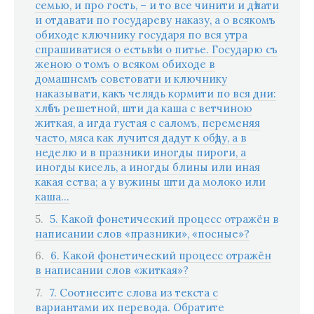
семью, и про гость, – и то все чинити и дѣлати
и отдавати по государеву наказу, а о всякомъ
обиходе ключнику государя по вся утра
спрашиватися о естьвѣ и о питье. Государю съ
женою о томъ о всяком обиходе в
домашнемъ советовати и ключнику
наказывати, какъ челядь кормити по вся дни:
хлѣбъ решетной, шти да каша с ветчиною
житкая, а игда густая с саломъ, переменяя
часто, мяса как лучится дадут к обѣду, а в
неделю и в празники иногды пироги, а
иногды кисель, а иногды блины или иная
какая ества; а у вужины шти да молоко или
каша…
5. Какой фонетический процесс отражён в
написании слов «празники», «посные»?
6. Какой фонетический процесс отражён
в написании слов «житкая»?
7. Соотнесите слова из текста с
вариантами их перевода. Обратите