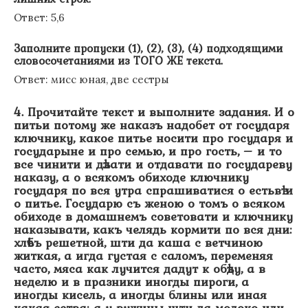
Ответ: 5,6
Заполните пропуски (1), (2), (3), (4) подходящими
словосочетаниями из ТОГО ЖЕ текста.
Ответ: мисс юная, две сестры
4. Прочитайте текст и выполните задания. И о
питьи потому же наказъ надобет от государя
ключнику, какое питье носити про государя и
государыне и про семью, и про гость, – и то
все чинити и дѣлати и отдавати по государеву
наказу, а о всякомъ обиходе ключнику
государя по вся утра спрашиватися о естьвѣ и
о питье. Государю съ женою о томъ о всяком
обиходе в домашнемъ советовати и ключнику
наказывати, какъ челядь кормити по вся дни:
хлѣбъ решетной, шти да каша с ветчиною
житкая, а игда густая с саломъ, переменяя
часто, мяса как лучится дадут к обѣду, а в
неделю и в празники иногды пироги, а
иногды кисель, а иногды блины или иная
какая ества; а у вужины шти да молоко или