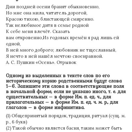
Дни поздней осени бранят обыкновенно,
Но мне она мила, читатель дорогой,
Красою тихою, блистающей смиренно.
Так нелюбимое дитя в семье родной
К себе меня влечёт. Сказать
вам откровенно,Из годовых времён я рад лишь ей
одной,
В ней много доброго; любовник не тщеславный,
Я нечто в ней нашёл мечтою своенравной.
А. С. Пушкин «Осень». Отрывок
Одному из выделенных в тексте слов по его
историческому корню родственными будут слова
1–6. Запишите эти слова в соответствующие поля
в начальной форме, если не указано иного, т. е. для
существительных – в форме Им. п. ед. ч., для
прилагательных – в форме Им. п. ед. ч. м. р., для
глаголов – в форме инфинитива.
(1) Общепринятый порядок, традиция, ритуал (сущ. м.
р., 6 букв)
(2) Такой обычно является басня, таким может быть