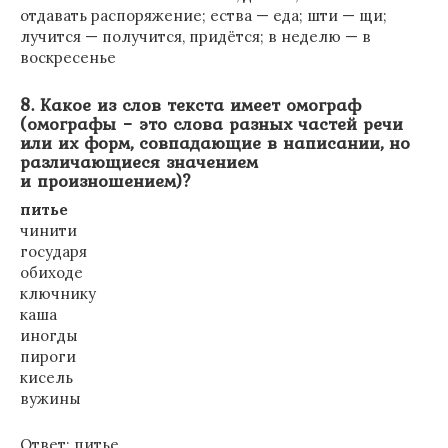
отдавать распоряжение; ества — еда; шти — щи;
лучится — получится, придётся; в неделю — в
воскресенье
8. Какое из слов текста имеет омограф
(омографы − это слова разных частей речи
или их форм, совпадающие в написании, но
различающиеся значением
и произношением)?
питье
чинити
государя
обиходе
ключнику
каша
иногды
пироги
кисель
вужины
Ответ: питье